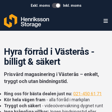
Exkl. moms
Inkl. moms
Ope
Hyra förråd i Västerås -
billigt & säkert
Prisvärd magasinering i Västerås – enkelt,
tryggt och utan bindningstid.
Ring oss för bästa dealen just nu:
021-450 61 71
Kör hela vägen fram
- alla förråd i markplan
Tryggt och säkert
- videoövervakning dygnet runt
Inga krångliga villkor:
Ingen bindningstid eller