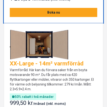
Boka nu
XX-Large - 14m² varmförråd
Varmförråd. Här kan du förvara saker från en boyta
motsvarande 90 m². Du får plats med ca 420
flyttkartonger eller möbler, vitvaror och 350 kartonger. El
för värme och belysning tillkommer: 279 kr/mån. Mått:
2.3×5.9×2.4 m.
50% rabatt i två månader
999,50 kr
/månad
(inkl. moms)