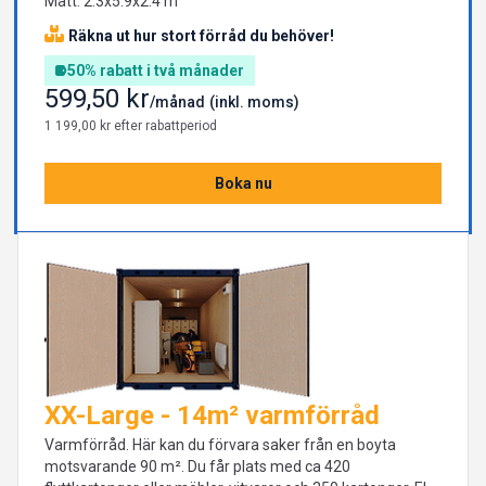
Mått: 2.3x5.9x2.4 m
Räkna ut hur stort förråd du behöver!
50% rabatt i två månader
599,50 kr
/månad
(inkl. moms)
1 199,00 kr efter rabattperiod
Boka nu
XX-Large - 14m² varmförråd
Varmförråd. Här kan du förvara saker från en boyta
motsvarande 90 m². Du får plats med ca 420