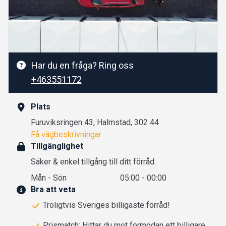
Har du en fråga? Ring oss
+463551172
Plats
Furuviksringen 43, Halmstad, 302 44
Få vägbeskrivningar
Tillgänglighet
Säker & enkel tillgång till ditt förråd.
Mån - Sön
05:00 - 00:00
Bra att veta
Troligtvis Sveriges billigaste förråd!
Prismatch: Hittar du mot förmodan ett billigare