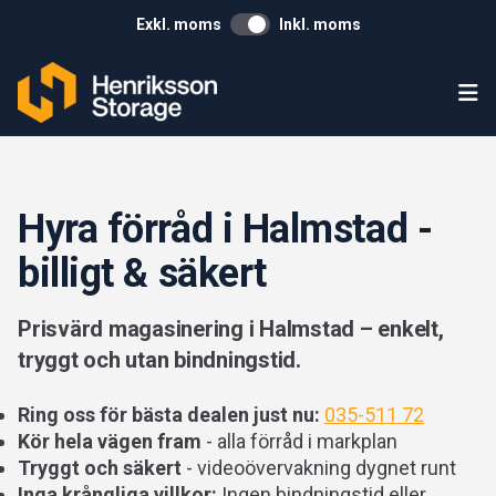
Exkl. moms
Inkl. moms
Ope
Hyra förråd i Halmstad -
billigt & säkert
Prisvärd magasinering i Halmstad – enkelt,
tryggt och utan bindningstid.
Ring oss för bästa dealen just nu:
035-511 72
Kör hela vägen fram
- alla förråd i markplan
Tryggt och säkert
- videoövervakning dygnet runt
Inga krångliga villkor:
Ingen bindningstid eller