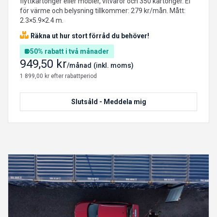
flyttkartonger eller möbler, vitvaror och 350 kartonger. El
för värme och belysning tillkommer: 279 kr/mån. Mått:
2.3×5.9×2.4 m.
Räkna ut hur stort förråd du behöver!
50% rabatt i två månader
949,50 kr
/månad
(inkl. moms)
1 899,00 kr efter rabattperiod
Slutsåld - Meddela mig