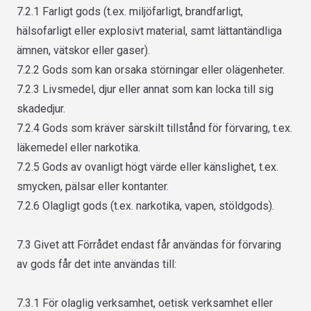
7.2.1 Farligt gods (t.ex. miljöfarligt, brandfarligt,
hälsofarligt eller explosivt material, samt lättantändliga
ämnen, vätskor eller gaser).
7.2.2 Gods som kan orsaka störningar eller olägenheter.
7.2.3 Livsmedel, djur eller annat som kan locka till sig
skadedjur.
7.2.4 Gods som kräver särskilt tillstånd för förvaring, t.ex.
läkemedel eller narkotika.
7.2.5 Gods av ovanligt högt värde eller känslighet, t.ex.
smycken, pälsar eller kontanter.
7.2.6 Olagligt gods (t.ex. narkotika, vapen, stöldgods).
7.3 Givet att Förrådet endast får användas för förvaring
av gods får det inte användas till:
7.3.1 För olaglig verksamhet, oetisk verksamhet eller